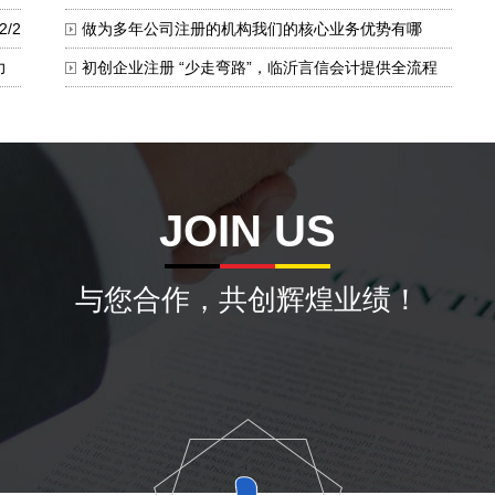
5/7
径
2/2
做为多年公司注册的机构我们的核心业务优势有哪
2026/1/24
些？
力
初创企业注册 “少走弯路”，临沂言信会计提供全流程
2025/12/2
协助
/25
2025/9/22
JOIN US
与您合作，共创辉煌业绩！