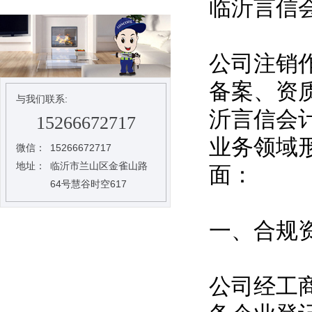
临沂言信
公司注销
备案、资
与我们联系:
沂言信会
15266672717
业务领域
微信：
15266672717
地址：
临沂市兰山区金雀山路
面：
64号慧谷时空617
一、合规
公司经工